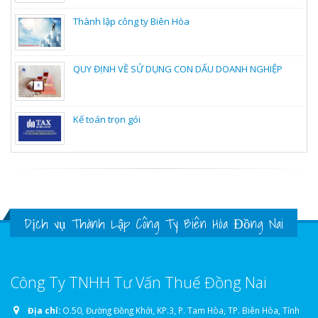
Thành lập công ty Biên Hòa
QUY ĐỊNH VỀ SỬ DỤNG CON DẤU DOANH NGHIỆP
Kế toán trọn gói
Dịch vụ Thành Lập Công Ty Biên Hòa Đồng Nai
Công Ty TNHH Tư Vấn Thuế Đồng Nai
Địa chỉ:
O.50, Đường Đồng Khởi, KP.3, P. Tam Hòa, TP. Biên Hòa, Tỉnh