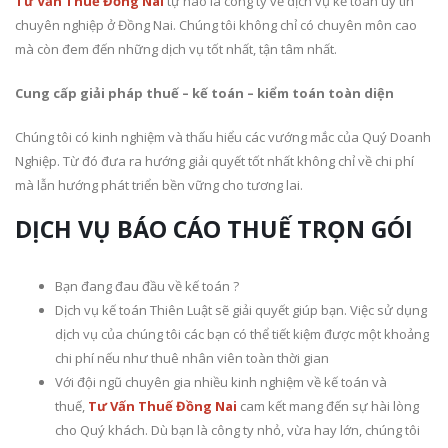
Tư Vấn Thuế Đồng Nai
tự hào là công ty về dịch vụ kế toán uy tín
chuyên nghiệp ở Đồng Nai. Chúng tôi không chỉ có chuyên môn cao
mà còn đem đến những dịch vụ tốt nhất, tận tâm nhất.
Cung cấp giải pháp thuế – kế toán – kiểm toán toàn diện
Chúng tôi có kinh nghiệm và thấu hiểu các vướng mắc của Quý Doanh
Nghiệp. Từ đó đưa ra hướng giải quyết tốt nhất không chỉ về chi phí
mà lẫn hướng phát triển bền vững cho tương lai.
DỊCH VỤ BÁO CÁO THUẾ TRỌN GÓI
Bạn đang đau đầu về kế toán ?
Dịch vụ kế toán Thiên Luật sẽ giải quyết giúp bạn. Việc sử dụng
dịch vụ của chúng tôi các bạn có thể tiết kiệm được một khoảng
chi phí nếu như thuê nhân viên toàn thời gian
Với đội ngũ chuyên gia nhiều kinh nghiệm về kế toán và
thuế,
Tư Vấn Thuế Đồng Nai
cam kết mang đến sự hài lòng
cho Quý khách. Dù bạn là công ty nhỏ, vừa hay lớn, chúng tôi