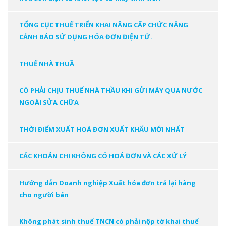
TỔNG CỤC THUẾ TRIỂN KHAI NÂNG CẤP CHỨC NĂNG
CẢNH BÁO SỬ DỤNG HÓA ĐƠN ĐIỆN TỬ.
THUẾ NHÀ THUẦ
CÓ PHẢI CHỊU THUẾ NHÀ THẦU KHI GỬI MÁY QUA NƯỚC
NGOÀI SỬA CHỮA
THỜI ĐIỂM XUẤT HOÁ ĐƠN XUẤT KHẨU MỚI NHẤT
CÁC KHOẢN CHI KHÔNG CÓ HOÁ ĐƠN VÀ CÁC XỬ LÝ
Hướng dẫn Doanh nghiệp Xuất hóa đơn trả lại hàng
cho người bán
Không phát sinh thuế TNCN có phải nộp tờ khai thuế