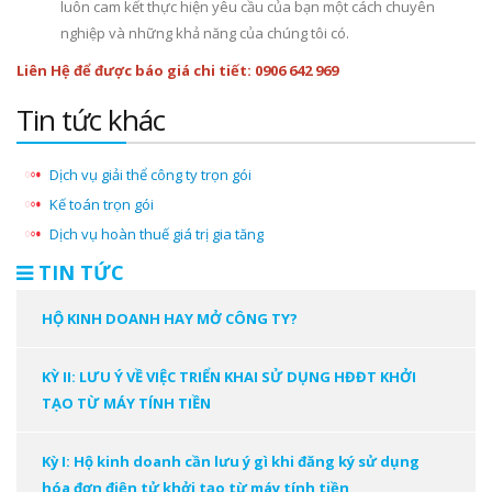
luôn cam kết thực hiện yêu cầu của bạn một cách chuyên
nghiệp và những khả năng của chúng tôi có.
Liên Hệ để được báo giá chi tiết: 0906 642 969
Tin tức khác
Dịch vụ giải thể công ty trọn gói
Kế toán trọn gói
Dịch vụ hoàn thuế giá trị gia tăng
TIN TỨC
HỘ KINH DOANH HAY MỞ CÔNG TY?
KỲ II: LƯU Ý VỀ VIỆC TRIỂN KHAI SỬ DỤNG HĐĐT KHỞI
TẠO TỪ MÁY TÍNH TIỀN
Kỳ I: Hộ kinh doanh cần lưu ý gì khi đăng ký sử dụng
hóa đơn điện tử khởi tạo từ máy tính tiền