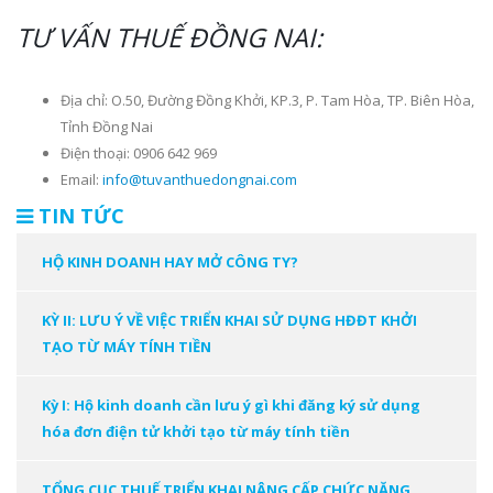
TƯ VẤN THUẾ ĐỒNG NAI:
Địa chỉ: O.50, Đường Đồng Khởi, KP.3, P. Tam Hòa, TP. Biên Hòa,
Tỉnh Đồng Nai
Điện thoại: 0906 642 969
Email:
info@tuvanthuedongnai.com
TIN TỨC
HỘ KINH DOANH HAY MỞ CÔNG TY?
KỲ II: LƯU Ý VỀ VIỆC TRIỂN KHAI SỬ DỤNG HĐĐT KHỞI
TẠO TỪ MÁY TÍNH TIỀN
Kỳ I: Hộ kinh doanh cần lưu ý gì khi đăng ký sử dụng
hóa đơn điện tử khởi tạo từ máy tính tiền
TỔNG CỤC THUẾ TRIỂN KHAI NÂNG CẤP CHỨC NĂNG