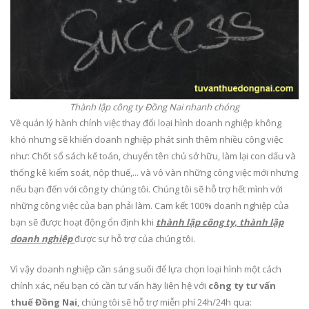
Thành lập công ty Đồng Nai nhanh chóng
Về quản lý hành chính việc thay đổi loại hình doanh nghiệp không
khó nhưng sẽ khiến doanh nghiệp phát sinh thêm nhiều công việc
như: Chốt sổ sách kế toán, chuyển tên chủ sở hữu, làm lại con dấu và
thống kê kiểm soát, nộp thuế,... và vô vàn những công việc mới nhưng
nếu bạn đến với công ty chúng tôi. Chúng tôi sẽ hỗ trợ hết mình với
những công việc của bạn phải làm. Cam kết 100% doanh nghiệp của
bạn sẽ được hoạt động ổn định khi
thành lập công ty, thành lập
doanh nghiệp
được sự hỗ trợ của chúng tôi.
Vì vậy doanh nghiệp cần sáng suối để lựa chọn loại hình một cách
chính xác, nếu bạn có cần tư vấn hãy liên hệ với
công ty tư vấn
thuế Đồng Nai
, chúng tôi sẽ hỗ trợ miễn phí 24h/24h qua: