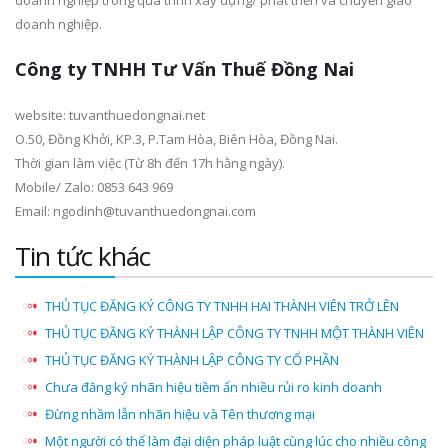
doanh nghiệp trong quá trình xây dựng/ phát triển và chuyển giao
doanh nghiệp.
Công ty TNHH Tư Vấn Thuế Đồng Nai
website: tuvanthuedongnai.net
O.50, Đồng Khởi, KP.3, P.Tam Hòa, Biên Hòa, Đồng Nai.
Thời gian làm việc (Từ 8h đến 17h hằng ngày).
Mobile/ Zalo: 0853 643 969
Email: ngodinh@tuvanthuedongnai.com
Tin tức khác
THỦ TỤC ĐĂNG KÝ CÔNG TY TNHH HAI THÀNH VIÊN TRỞ LÊN
THỦ TỤC ĐĂNG KÝ THÀNH LẬP CÔNG TY TNHH MỘT THÀNH VIÊN
THỦ TỤC ĐĂNG KÝ THÀNH LẬP CÔNG TY CỔ PHẦN
Chưa đăng ký nhãn hiệu tiềm ẩn nhiều rủi ro kinh doanh
Đừng nhầm lẫn nhãn hiệu và Tên thương mại
Một người có thể làm đại diện pháp luật cùng lúc cho nhiều công