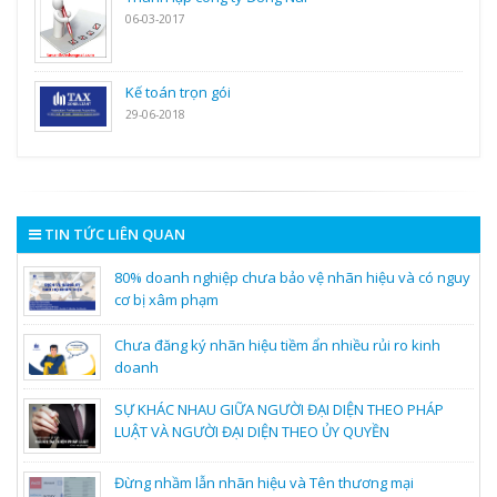
06-03-2017
Kế toán trọn gói
29-06-2018
TIN TỨC LIÊN QUAN
80% doanh nghiệp chưa bảo vệ nhãn hiệu và có nguy
cơ bị xâm phạm
Chưa đăng ký nhãn hiệu tiềm ẩn nhiều rủi ro kinh
doanh
SỰ KHÁC NHAU GIỮA NGƯỜI ĐẠI DIỆN THEO PHÁP
LUẬT VÀ NGƯỜI ĐẠI DIỆN THEO ỦY QUYỀN
Đừng nhầm lẫn nhãn hiệu và Tên thương mại